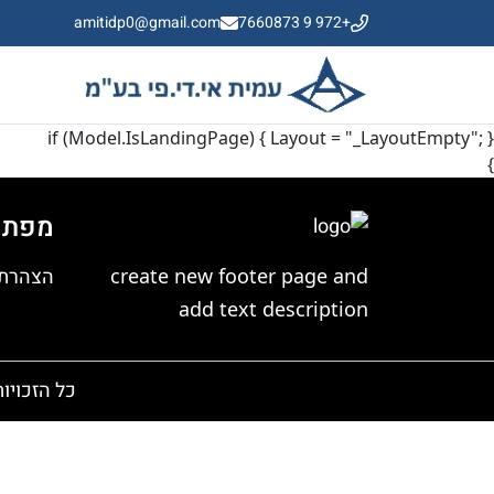
amitidp0@gmail.com
+972 9 7660873
if (Model.IsLandingPage) { Layout = "_LayoutEmpty"; }
}
מפת 
הצהרת-
create new footer page and
add text description
כל הזכויו